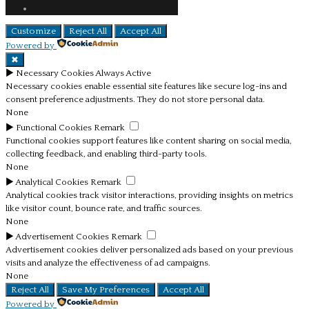
Customize
Reject All
Accept All
Powered by
✖
►
Necessary Cookies
Always Active
Necessary cookies enable essential site features like secure log-ins and
consent preference adjustments. They do not store personal data.
None
►
Functional Cookies
Remark
Functional cookies support features like content sharing on social media,
collecting feedback, and enabling third-party tools.
None
►
Analytical Cookies
Remark
Analytical cookies track visitor interactions, providing insights on metrics
like visitor count, bounce rate, and traffic sources.
None
►
Advertisement Cookies
Remark
Advertisement cookies deliver personalized ads based on your previous
visits and analyze the effectiveness of ad campaigns.
None
Reject All
Save My Preferences
Accept All
Powered by