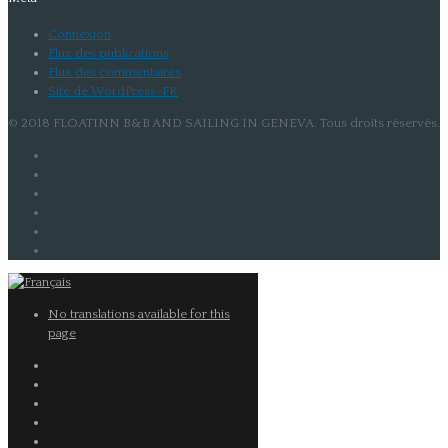
Connexion
Flux des publications
Flux des commentaires
Site de WordPress-FR
© 2018 FLOATINN B&B AND SAILING IN GENEVA. Tous droits réservés.
No translations available for this
page